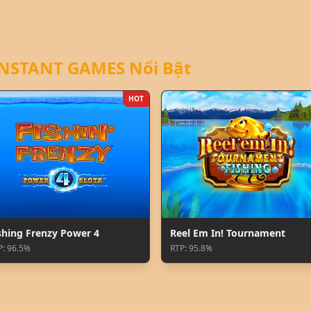
NSTANT GAMES Nổi Bật
HOT
shing Frenzy Power 4
Reel Em In! Tournament
P: 96.5%
RTP: 95.8%