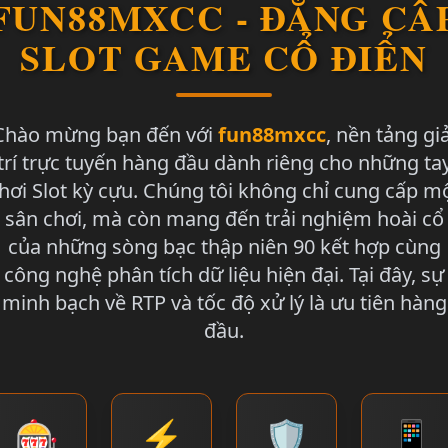
FUN88MXCC - ĐẲNG CẤ
/2026 TranHoa*** thang lon 12,300,000 VND 🏆
/2026 TranNg*** no hu 44,000,000 VND 🚀
SLOT GAME CỔ ĐIỂN
/2026 TranDa*** no hu 74,500,000 VND 💥
/2026 TranDan*** no hu 23,000,000 VND 🎰
/2026 TranHoA*** rut tien thanh cong 8,800,000 VND 🏦
/2026 TranLu*** nhan hoan tra 500,000 VND 🔄
Chào mừng bạn đến với
fun88mxcc
, nền tảng giả
/2026 Ng*** no hu 15,000,000 VND 🎰
trí trực tuyến hàng đầu dành riêng cho những ta
/2026 TranDo*** rut tien thanh cong 8,450,000 VND ✅
hơi Slot kỳ cựu. Chúng tôi không chỉ cung cấp m
/2026 TranVo*** nhan hoan tra 500,000 VND 🎊
sân chơi, mà còn mang đến trải nghiệm hoài cổ
/2026 TranDang*** nhan hoan tra 800,000 VND 🎊
/2026 TranNgo*** rut tien thanh cong 5,150,000 VND 🏦
của những sòng bạc thập niên 90 kết hợp cùng
/2026 TranVoA*** nhan hoan tra 450,000 VND 💵
công nghệ phân tích dữ liệu hiện đại. Tại đây, sự
/2026 TranP*** thang lon 12,900,000 VND 🔥
minh bạch về RTP và tốc độ xử lý là ưu tiên hàng
/2026 TranLuu*** rut tien thanh cong 5,350,000 VND ✅
đầu.
/2026 TranLuuA*** thang lon 8,500,000 VND 🔥
/2026 TranNgu*** nhan thuong 650,000 VND 🎁
/2026 TranM*** thang lon 8,100,000 VND 🏆
/2026 TranPh*** thang lon 11,800,000 VND 💰
🎰
⚡
🛡️
📱
/2026 TranPha*** no hu 77,500,000 VND 🎰