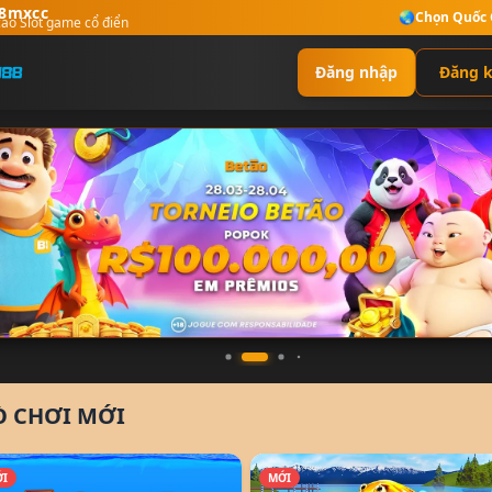
88mxcc
🌏
Chọn Quốc 
cao Slot game cổ điển
Đăng nhập
Đăng 
i Và Sự Kiện Nổi Bật Tại fun88mxcc
Ò CHƠI MỚI
I
MỚI