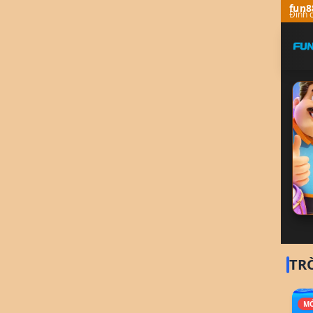
fun
Đỉnh 
Ưu Đã
TR
MỚ