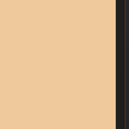
29/06
29/06