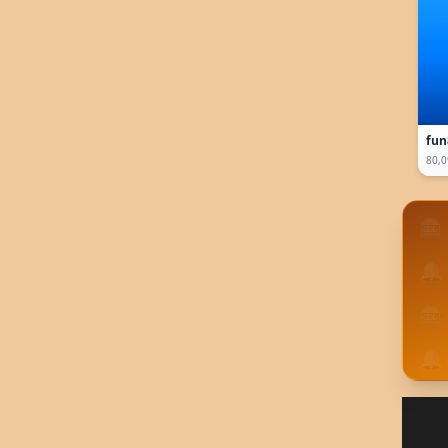
fun
80,0
29/06
🎰
29/06
29/06
🔔
29/06
29/06
🎰
29/06
29/06
🔔
29/06
🎰
29/06
29/06